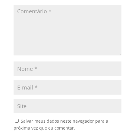
Salvar meus dados neste navegador para a
próxima vez que eu comentar.