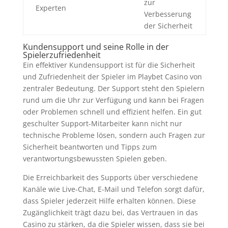
zur
Experten
Verbesserung
der Sicherheit
Kundensupport und seine Rolle in der
Spielerzufriedenheit
Ein effektiver Kundensupport ist für die Sicherheit
und Zufriedenheit der Spieler im Playbet Casino von
zentraler Bedeutung. Der Support steht den Spielern
rund um die Uhr zur Verfügung und kann bei Fragen
oder Problemen schnell und effizient helfen. Ein gut
geschulter Support-Mitarbeiter kann nicht nur
technische Probleme lösen, sondern auch Fragen zur
Sicherheit beantworten und Tipps zum
verantwortungsbewussten Spielen geben.
Die Erreichbarkeit des Supports über verschiedene
Kanäle wie Live-Chat, E-Mail und Telefon sorgt dafür,
dass Spieler jederzeit Hilfe erhalten können. Diese
Zugänglichkeit trägt dazu bei, das Vertrauen in das
Casino zu stärken, da die Spieler wissen, dass sie bei