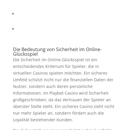
mehr Sicherheit
Die Rolle von Spielerbewertungen bei der Sicherheit
im Playbet Casino
Fazit: Warum das Playbet Casino eine
vertrauenswürdige Wahl ist
Die Bedeutung von Sicherheit im Online-
Glücksspiel
Die Sicherheit im Online-Glücksspiel ist ein
entscheidendes Kriterium für Spieler, die in
virtuellen Casinos spielen möchten. Ein sicheres
Umfeld schützt nicht nur die finanziellen Daten der
Nutzer, sondern auch deren persönliche
Informationen. Im Playbet Casino wird Sicherheit
großgeschrieben, da das Vertrauen der Spieler an
oberster Stelle steht. Ein sicheres Casino zieht nicht
nur mehr Spieler an, sondern fördert auch die
Loyalität bestehender Kunden.