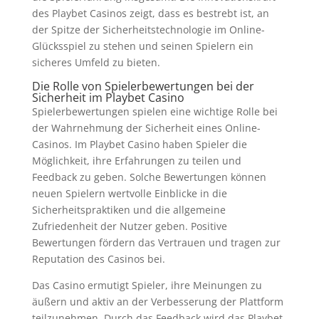
des Playbet Casinos zeigt, dass es bestrebt ist, an
der Spitze der Sicherheitstechnologie im Online-
Glücksspiel zu stehen und seinen Spielern ein
sicheres Umfeld zu bieten.
Die Rolle von Spielerbewertungen bei der
Sicherheit im Playbet Casino
Spielerbewertungen spielen eine wichtige Rolle bei
der Wahrnehmung der Sicherheit eines Online-
Casinos. Im Playbet Casino haben Spieler die
Möglichkeit, ihre Erfahrungen zu teilen und
Feedback zu geben. Solche Bewertungen können
neuen Spielern wertvolle Einblicke in die
Sicherheitspraktiken und die allgemeine
Zufriedenheit der Nutzer geben. Positive
Bewertungen fördern das Vertrauen und tragen zur
Reputation des Casinos bei.
Das Casino ermutigt Spieler, ihre Meinungen zu
äußern und aktiv an der Verbesserung der Plattform
teilzunehmen. Durch das Feedback wird das Playbet