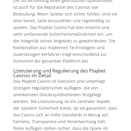
Die Sicherstellung eines geschützten Spielumfelds
ist auch für die Reputation des Casinos von
Bedeutung. Wenn Spieler sich sicher fühlen, sind sie
eher bereit, Geld einzuzahlen und regelmäßig zu
spielen. Das Playbet Casino hat dies erkannt und
setzt umfassende Sicherheitsmaßnahmen ein, um
die Integrität seines Angebots zu gewährleisten. Die
Kombination aus modernen Technologien und
zuverlässigen Verfahren trägt entscheidend zur
Sicherheit der gesamten Plattform bei.
Lizenzierung und Regulierung des Playbet
Casinos im Detail
Das Playbet Casino ist lizenziert und unterliegt
strengen regulatorischen Auflagen, die von
anerkannten Glücksspielbehörden festgelegt
werden. Die Lizenzierung ist ein zentraler Aspekt,
der Spielern Sicherheit bietet, da sie garantiert, dass
das Casino sich an hohe Standards in Bezug auf
Fairness, Transparenz und Verantwortung hält.
Diese Auflagen stellen sicher, dass die Spiele im