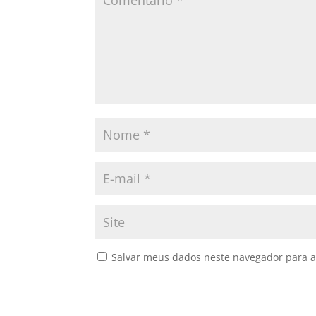
Salvar meus dados neste navegador para a