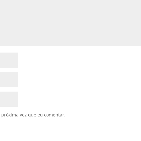
 próxima vez que eu comentar.