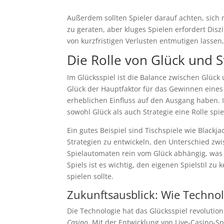
Außerdem sollten Spieler darauf achten, sich ni
zu geraten, aber kluges Spielen erfordert Diszi
von kurzfristigen Verlusten entmutigen lassen
Die Rolle von Glück und S
Im Glücksspiel ist die Balance zwischen Glück
Glück der Hauptfaktor für das Gewinnen eines
erheblichen Einfluss auf den Ausgang haben.
sowohl Glück als auch Strategie eine Rolle spie
Ein gutes Beispiel sind Tischspiele wie Blackj
Strategien zu entwickeln, den Unterschied z
Spielautomaten rein vom Glück abhängig, was s
Spiels ist es wichtig, den eigenen Spielstil 
spielen sollte.
Zukunftsausblick: Wie Technol
Die Technologie hat das Glücksspiel revolutio
Casino
. Mit der Entwicklung von Live-Casino-S