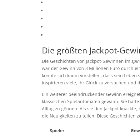
Unvergessliche Geschichten von Spielern, die
Die Psychologie des Spielens: Warum Spieler 
Praktische Tipps, um die Chancen auf einen J
Die Rolle von Glück und Strategie im Glücksspi
Zukunftsausblick: Wie Technologie das Jackpot
Die größten Jackpot-Gewi
Die Geschichten von Jackpot-Gewinnen im
spi
war der Gewinn von 3 Millionen Euro durch ein
konnte sich kaum vorstellen, dass sein Leben
inspirieren viele, ihr Glück zu versuchen und
Ein weiterer beeindruckender Gewinn ereignete
klassischen Spielautomaten gewann. Sie hatte 
Alltag zu gönnen. Als sie den Jackpot knackte,
die Neuigkeiten zu teilen. Diese Geschichten 
Spieler
Gew