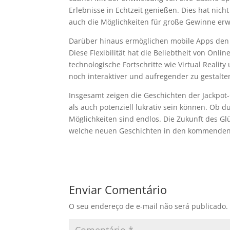
Erlebnisse in Echtzeit genießen. Dies hat nic
auch die Möglichkeiten für große Gewinne erwe
Darüber hinaus ermöglichen mobile Apps den Sp
Diese Flexibilität hat die Beliebtheit von Onli
technologische Fortschritte wie Virtual Reality
noch interaktiver und aufregender zu gestalte
Insgesamt zeigen die Geschichten der Jackpo
als auch potenziell lukrativ sein können. Ob d
Möglichkeiten sind endlos. Die Zukunft des Gl
welche neuen Geschichten in den kommenden 
Enviar Comentário
O seu endereço de e-mail não será publicado.