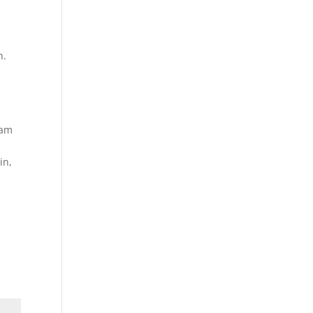
n.
sam
in,