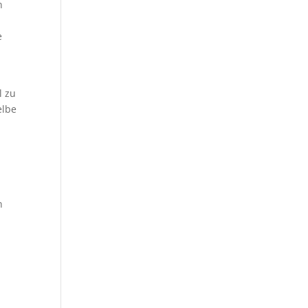
n
e
l zu
elbe
n