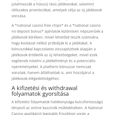
jutalmazzák a hosszú távú játékosokat, valamint
időszakos promóciókat, amelyek célja az új játékosok
vonzása.
A *national casino free chips* és a *national casino
no deposit bonus* ajánlatok különösen népszerűek a
játékosok körében, mivel lehetővé teszik számukra,
hogy kockázat nélkül próbálják ki a játékokat. A
bónuszokkal kapcsolatos visszajelzések alapján a
játékosok értékelik az új lehetőségeket, mivel ezek
segítenek növelni a játékélményt és a potenciális
nyereményeket. A platform bónuszai nemcsak
vonzóak, hanem átláthatóak is, ami hozzájárul a
játékosok elégedettségéhez.
A kifizetési és withdrawal
folyamatok gyorsítása
A kifizetési folyamatok hatékonysága kulcsfontosságú
tényező az online kaszinók működésében. A National
Casino applikáció legújabb frissítései során a