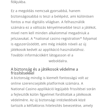
fiókjukba.
Ez a megoldás nemcsak gyorsabbá, hanem
biztonságosabbá is teszi a belépést, ami különösen
fontos a mai digitális világban. A felhasználók
számára ez a változás kényelmesebbé teszi a játékot,
mivel nem kell minden alkalommal megadniuk a
jelszavukat. A *national casino registration* folyamat
is egyszerűsödött, ami még inkább növeli az új
játékosok kedvét az applikáció használatához.
További információkért látogasson el a
https://xn--
weboldalra.
nationalkaszin-yob.com/
A biztonság és a játékosok védelme a
frissítésekkel
A biztonság mindig is kiemelt fontosságú volt az
online szerencsejáték platformok számára. A
National Casino applikáció legújabb frissítései során
a fejlesztők külön figyelmet fordítottak a játékosok
védelmére. Az új biztonsági intézkedések közé
tartozik a kétfaktoros hitelesítés bevezetése, amely