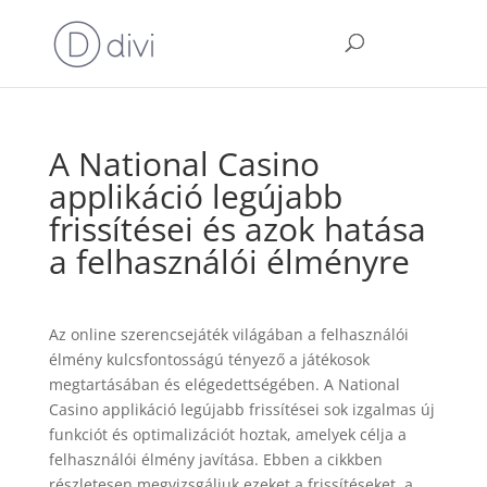
A National Casino
applikáció legújabb
frissítései és azok hatása
a felhasználói élményre
Az online szerencsejáték világában a felhasználói
élmény kulcsfontosságú tényező a játékosok
megtartásában és elégedettségében. A National
Casino applikáció legújabb frissítései sok izgalmas új
funkciót és optimalizációt hoztak, amelyek célja a
felhasználói élmény javítása. Ebben a cikkben
részletesen megvizsgáljuk ezeket a frissítéseket, a