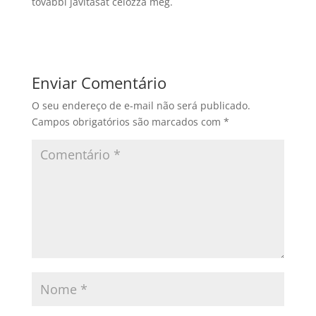
további javítását célozza meg.
Enviar Comentário
O seu endereço de e-mail não será publicado.
Campos obrigatórios são marcados com
*