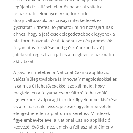
legújabb frissítései jelentős hatással voltak a
felhasználói élményre. Az új funkciók,
dizájnváltozások, biztonsági intézkedések és
gyorsított kifizetési folyamatok mind hozzájárultak
ahhoz, hogy a játékosok elégedettebbek legyenek a
platform használatával. A bónuszok és promóciók
folyamatos frissítése pedig ösztönözheti az új
játékosok regisztrációját és a meglévő felhasználók
aktivitását.
A jövő tekintetében a National Casino applikáció
valószínűleg továbbra is innovatív megoldásokkal és
izgalmas új lehetőségekkel szolgál majd, hogy
megfeleljen a folyamatosan változó felhasználói
igényeknek. Az iparági trendek figyelemmel kísérése
és a felhasználói visszajelzések figyelembe vétele
elengedhetetlen a platform sikeréhez. Mindezek
figyelembevételével a National Casino applikáció
kedvező jövő elé néz, amely a felhasználói élmény