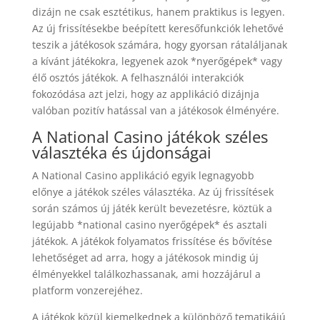
dizájn ne csak esztétikus, hanem praktikus is legyen.
Az új frissítésekbe beépített keresőfunkciók lehetővé
teszik a játékosok számára, hogy gyorsan rátaláljanak
a kívánt játékokra, legyenek azok *nyerőgépek* vagy
élő osztós játékok. A felhasználói interakciók
fokozódása azt jelzi, hogy az applikáció dizájnja
valóban pozitív hatással van a játékosok élményére.
A National Casino játékok széles
választéka és újdonságai
A National Casino applikáció egyik legnagyobb
előnye a játékok széles választéka. Az új frissítések
során számos új játék került bevezetésre, köztük a
legújabb *national casino nyerőgépek* és asztali
játékok. A játékok folyamatos frissítése és bővítése
lehetőséget ad arra, hogy a játékosok mindig új
élményekkel találkozhassanak, ami hozzájárul a
platform vonzerejéhez.
A játékok közül kiemelkednek a különböző tematikájú