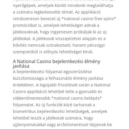
nyerőgépek, amelyek között mindenki megtalálhatja
a számára legkedvesebb témát. Az applikáció
rendszeresen bevezet új *national casino free spins*
promóciókat is, amelyek lehetőséget adnak a
játékosoknak, hogy ingyenesen próbálják ki az új
játékokat. A játékosok visszajelzései alapján ez a
bővítés nemcsak szórakoztató, hanem pénzügyi
szempontból is előnyös lehetőséget kínál.
A National Casino bejelentkezési élmény
javítása
A bejelentkezési folyamat egyszerűsítése
kulcsfontosságú a felhasználói élmény javítása
érdekében. A legújabb frissítések során a National
Casino applikáció lehetővé tette a gyorsabb és
zökkenőmentesebb *national casino belépés*
folyamatot. Az új funkciók közé tartoznak a
biometrikus bejelentkezési lehetőségek, amelyek
lehetővé teszik a játékosok számára, hogy
ujjlenyomatukkal vagy arcfelismeréssel lépjenek be